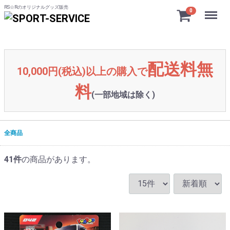
RS☆Rのオリジナルグッズ販売
Menu
0
配送料無
10,000円(税込)以上の購入で
料
(一部地域は除く)
全商品
41
件
の商品があります。