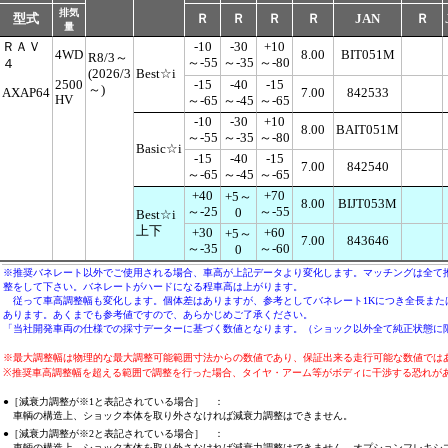
排気
型式
Ｒ
Ｒ
Ｒ
Ｒ
JAN
Ｒ
量
ＲＡＶ
-10
-30
+10
4WD
8.00
BIT051M
R8/3～
～-55
～-35
～-80
４
(2026/3
Best☆i
2500
-15
-40
-15
～)
AXAP64
7.00
842533
HV
～-65
～-45
～-65
-10
-30
+10
8.00
BAIT051M
～-55
～-35
～-80
Basic☆i
-15
-40
-15
7.00
842540
～-65
～-45
～-65
+40
+70
+5～
8.00
BIJT053M
～-25
～-55
0
Best☆i
上下
+30
+60
+5～
7.00
843646
～-35
～-60
0
※推奨バネレート以外でご使用される場合、車高が上記データより変化します。マッチングは全て
整をして下さい。バネレートがハードになる程車高は上がります。
従って車高調整幅も変化します。個体差はありますが、参考としてバネレート1Kにつき全長またはシ
あります。あくまでも参考値ですので、あらかじめご了承ください。
「当社開発車両の仕様での採寸データーに基づく数値となります。（ショック以外全て純正状態に
※最大調整幅は物理的な最大調整可能範囲寸法からの数値であり、保証出来る走行可能な数値では
※推奨車高調整幅を超える範囲で調整を行った場合、タイヤ・アーム等がボディに干渉する恐れが
●［減衰力調整が※1と表記されている場合］ ：
車輌の構造上、ショック本体を取り外さなければ減衰力調整はできません。
●［減衰力調整が※2と表記されている場合］ ：
車輌の構造上、ショック本体を取り外さなければ減衰力調整はできません。オプションフレキシ