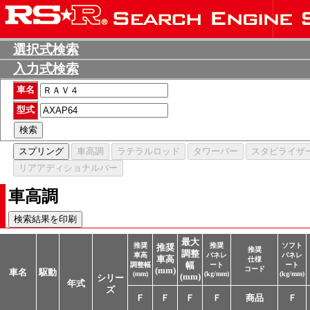
選択式検索
入力式検索
車名
型式
車高調
最大
推奨
推奨
ソフト
推奨
推奨
調整
車高
バネレ
バネレ
車高
仕様
調整幅
幅
ート
ート
コード
(mm)
車名
駆動
(mm)
(kg/mm)
(kg/mm)
(mm)
シリー
年式
ズ
Ｆ
Ｆ
Ｆ
Ｆ
商品
Ｆ