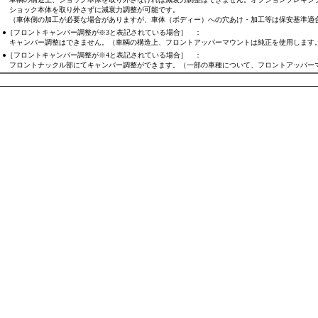
ショック本体を取り外さずに減衰力調整が可能です。
（車体側の加工が必要な場合がありますが、車体（ボディー）への穴あけ・加工等は保安基準適
●［フロントキャンバー調整が※3と表記されている場合］ ：
キャンバー調整はできません。（車輌の構造上、フロントアッパーマウントは純正を使用します
●［フロントキャンバー調整が※4と表記されている場合］ ：
フロントナックル部にてキャンバー調整ができます。（一部の車種について、フロントアッパー