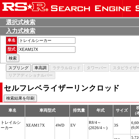
選択式検索
入力式検索
車名
型式
セルフレベライザーリンクロッド
車名
車両型式
排気量
年式
サイズ
(
トレイルシ
R8/4～
6,60
XEAM17X
4WD
EV
3S
(6,0
ーカー
(2026/4～)
5,72