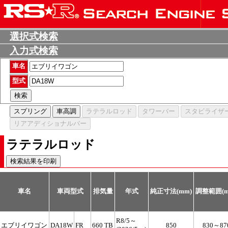
選択式検索
入力式検索
車名
型式
ラテラルロッド
車名
車両型式
排気量
年式
純正寸法(mm)
調整範囲(m
R8/5～
エブリイワゴン
DA18W
FR
660 TB
850
830～87