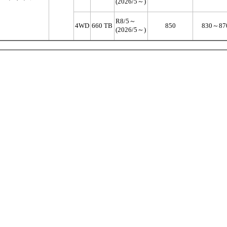
(2026/5～)
R8/5～
4WD
660 TB
850
830～87
(2026/5～)