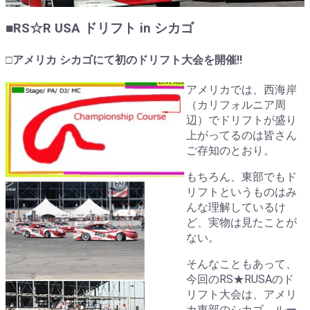
■RS☆R USA ドリフト in シカゴ
□アメリカ シカゴにて初のドリフト大会を開催!!
アメリカでは、西海岸
（カリフォルニア周
辺）でドリフトが盛り
上がってるのは皆さん
ご存知のとおり。
もちろん、東部でもド
リフトというものはみ
んな理解しているけ
ど、実物は見たことが
ない。
そんなこともあって、
今回のRS★RUSAのド
リフト大会は、アメリ
カ東部のシカゴ、ルー