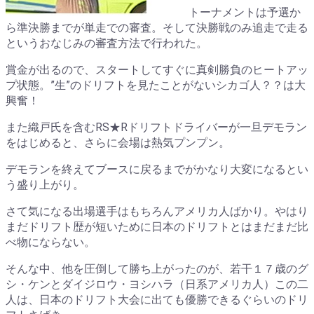
トーナメントは予選か
ら準決勝までが単走での審査。そして決勝戦のみ追走で走る
というおなじみの審査方法で行われた。
賞金が出るので、スタートしてすぐに真剣勝負のヒートアッ
プ状態。”生”のドリフトを見たことがないシカゴ人？？は大
興奮！
また織戸氏を含むRS★Rドリフトドライバーが一旦デモラン
をはじめると、さらに会場は熱気プンプン。
デモランを終えてブースに戻るまでがかなり大変になるとい
う盛り上がり。
さて気になる出場選手はもちろんアメリカ人ばかり。やはり
まだドリフト歴が短いために日本のドリフトとはまだまだ比
べ物にならない。
そんな中、他を圧倒して勝ち上がったのが、若干１７歳のグ
シ・ケンとダイジロウ・ヨシハラ（日系アメリカ人）この二
人は、日本のドリフト大会に出ても優勝できるぐらいのドリ