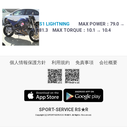
S1 LIGHTNING
MAX POWER：79.0 →
81.3 MAX TORQUE：10.1 → 10.4
個人情報保護方針
利用規約
免責事項
会社概要
SPORT-SERVICE RS★R
Copyright (c) SPORT-SERVICE RS★R. All Rights Reserved.