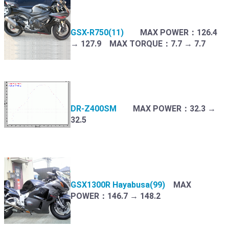
GSX-R750(11)
MAX POWER：126.4
→ 127.9 MAX TORQUE：7.7 → 7.7
DR-Z400SM
MAX POWER：32.3 →
32.5
GSX1300R Hayabusa(99)
MAX
POWER：146.7 → 148.2