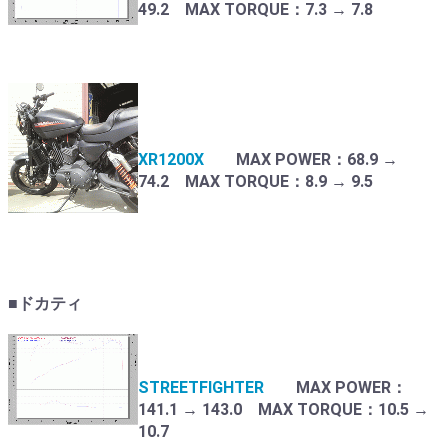
49.2 MAX TORQUE：7.3 → 7.8
XR1200X
MAX POWER：68.9 →
74.2 MAX TORQUE：8.9 → 9.5
■ドカティ
STREETFIGHTER
MAX POWER：
141.1 → 143.0 MAX TORQUE：10.5 →
10.7