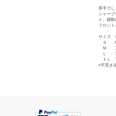
厚手でし
シャープ
ト。躍動
フロント
サイズ 
Ｓ 68
Ｍ 70.
Ｌ 73
ＸＬ 7
※平置き