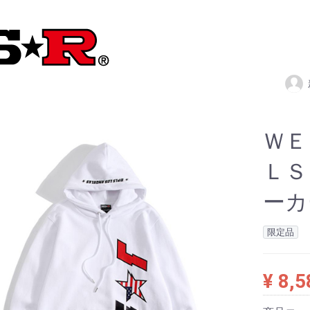
ＷＥ
ＬＳ
ーカ
限定品
¥ 8,5