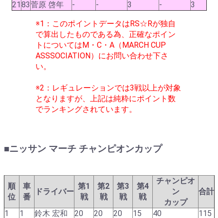
21
83
菅原 啓年
-
-
3
-
3
※1：このポイントデータはRS☆Rが独自
で算出したものである為、正確なポイン
トについてはM・C・A（MARCH CUP
ASSSOCIATION）にお問い合わせ下さ
い。
※2：レギュレーションでは3戦以上が対象
となりますが、上記は純粋にポイント数
でランキングされています。
■ニッサン マーチ チャンピオンカップ
チャンピオ
順
車
第1
第2
第3
第4
ドライバー
ン
合計
位
番
戦
戦
戦
戦
カップ
1
1
鈴木 宏和
20
20
20
15
40
115