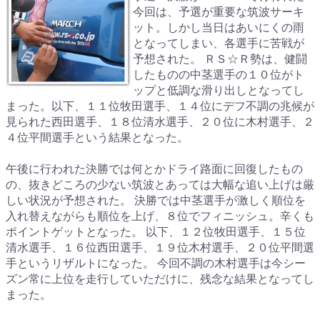
今回は、予選が重要な筑波サーキ
ット。しかし当日はあいにくの雨
となってしまい、各選手に苦戦が
予想された。 ＲＳ☆Ｒ勢は、健闘
したものの中茎選手の１０位がト
ップと低調な滑り出しとなってし
まった。以下、１１位牧田選手、１４位にデフ不調の兆候が
見られた西田選手、１８位清水選手、２０位に木村選手、２
４位平間選手という結果となった。
午後に行われた決勝では何とかドライ路面に回復したもの
の、抜きどころの少ない筑波とあっては大幅な追い上げは厳
しい状況が予想された。 決勝では中茎選手が激しく順位を
入れ替えながらも順位を上げ、８位でフィニッシュ。辛くも
ポイントゲットとなった。 以下、１２位牧田選手、１５位
清水選手、１６位西田選手、１９位木村選手、２０位平間選
手というリザルトになった。 今回不調の木村選手は今シー
ズン常に上位を走行していただけに、残念な結果となってし
まった。