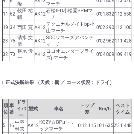
9
8
AK12
0'01.804
113.016
隆
マーチ
牧田 祐
石松IED小松園SPMマ
11
62
AK12
0'01.832
112.558
輔
ーチ
テクニカルメイトbp小
19
34
西田 寛
AK12
0'02.290
112.100
山マーチ
清水 文
SDCワコーズアバンテ
23
76
AK12
0'02.962
111.428
彦
マーチ
横尾 優
ヨコオエンタープライ
32
73
AK12
0'04.809
109.419
一
ズμマーチ
□正式決勝結果 （天候：曇 ／ コース状況：ドライ）
ドラ
順
車
トップ
ベスト
イバ
型式
車名
Km/h
位
番
差
タイム
ー
中茎
KOZY☆BPμトリ
5
16
AK12
0'12.115
101.635
2'31.448
幹夫
ックマーチ