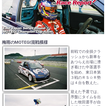
梅雨のMOTEGI混戦模様
前戦での全損クラ
ッシュから新車を
あつらえ出場に漕
ぎ着けた中茎選手
を始め、東日本第
３戦のＲＳ☆Ｒ勢
は４台を数えた。
迎えた予選では、
序盤にタイムを出
した牧田選手が自