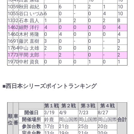
10
59
秋田 叔紀
0
6
1
2
1
10
10
55
谷口 いづみ
6
0
-
0
4
10
13
32
石本 昌人
1
3
2
0
2
8
14
62
細野 洋行
4
0
0
0
0
4
14
60
木村 将隆
0
4
0
0
0
4
16
91
藤沢 直樹
3
0
-
0
-
3
17
64
中山 太雄
2
0
0
0
-
2
17
73
平間 太郎
-
2
-
0
-
2
19
70
中村 資良
0
0
0
1
0
1
■西日本シリーズポイントランキング
第１戦
第２戦
第３戦
第４戦
開催日
3/19
4/9
7/23
8/27
順
車
開催場所
鈴鹿
岡山国際
岡山国際
岡山国際
合計
位
番
参加台数
17台
21台
25台
20台
完走台数
13台
19台
21台
20台