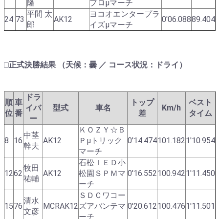
隆
プロμマーチ
平間 太
ヨコオエンタープラ
24
73
AK12
0'06.088
89.404
郎
イズμマーチ
□正式決勝結果 （天候：曇 ／ コース状況：ドライ）
ドラ
順
車
トップ
ベスト
イバ
型式
車名
Km/h
位
番
差
タイム
ー
ＫＯＺＹ☆Ｂ
中茎
8
16
AK12
Ｐμトリック
0'14.474
101.182
1'10.954
幹夫
マーチ
石松ＩＥＤ小
牧田
12
62
AK12
松園ＳＰＭマ
0'16.552
100.942
1'11.450
祐輔
ーチ
ＳＤＣワコー
清水
15
76
MCRAK12
ズアバンテマ
0'20.612
100.476
1'11.501
文彦
ーチ