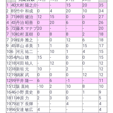
1
40
大村 陽之介
-
-
15
20
35
2
85
竹中 和成
0
4
20
10
34
3
71
神田 健治
12
15
0
0
27
4
43
丹治 昭善
0
20
6
0
26
5
72
藤木 マナブ
20
-
-
-
20
7
10
松村 直樹
0
8
8
2
18
7
39
桜井 雅之
-
0
12
6
18
9
45
草山 卓美
1
1
0
15
17
10
6
河元 祐二
-
10
1
4
15
10
54
内山 聰
15
-
0
0
15
12
18
河田 暁人
-
12
0
0
12
12
38
新垣 元
10
-
2
-
12
12
19
鍋家 武
0
0
0
12
12
12
99
平井 隆一
6
6
-1
-
11
15
12
阪 直純
-10
2
10
8
10
16
46
小野 貴史
8
0
0
1
9
18
11
神原 力
2
3
0
-
5
19
79
岩下 長輝
-
-
4
-
4
19
96
安達 敏広
4
-
-
-
4