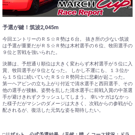
予選が鍵！筑波2,045m
今回エントリーのＲＳ☆Ｒ勢は６台。 抜き所の少ない筑波
は予選が重要だがＲＳ☆Ｒ勢は木村選手の６位、牧田選手の
９位と苦戦を強いられた。
決勝は、予想通り順位は大きく変わらず木村選手が５位に入
賞、牧田選手が９位となった。 しかし不運にも、１３位か
ら１５位に続いていたＲＳ☆Ｒ勢同士に悲劇が起こった。
第一ヘアピンの立ち上がり付近で清水選手と西田選手、その
他の選手が接触。姿勢を乱した清水選手に前戦入賞の中茎選
手が避けきれずクラッシュしてしまう。 幸いケガはなかっ
た様子だがマシンのダメージは大きく、次戦からの参戦が心
配されるが、復活した元気な姿を期待したい。
□リザルト 公式予選結果 （天候：晴 ／ コース状況：ドラ