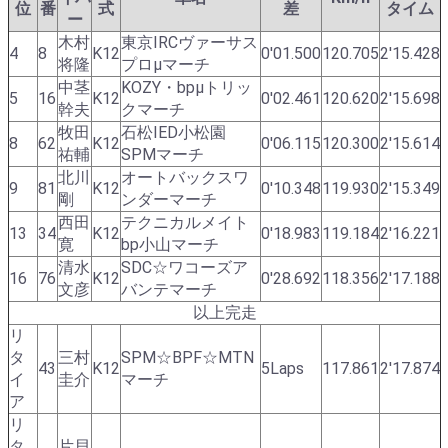
位
番
式
差
タイム
ー
木村
東京IRCヴァーサス
4
8
K12
0'01.500
120.705
2'15.428
将隆
プロμマーチ
中茎
KOZY・bpμトリッ
5
16
K12
0'02.461
120.620
2'15.698
幹夫
クマーチ
牧田
石松IED小松園
8
62
K12
0'06.115
120.300
2'15.614
祐輔
SPMマーチ
北川
オートバックスワ
9
81
K12
0'10.348
119.930
2'15.349
剛
ンダーマーチ
西田
テクニカルメイト
13
34
K12
0'18.983
119.184
2'16.221
寛
bp小山マーチ
清水
SDC☆ワコーズア
16
76
K12
0'28.692
118.356
2'17.188
文彦
バンテマーチ
以上完走
リ
タ
三村
SPM☆BPF☆MTN
43
K12
5Laps
117.861
2'17.874
イ
圭介
マーチ
ア
リ
タ
片貝