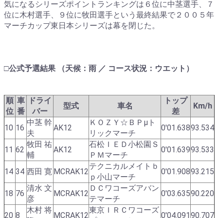
気になるシリーズポイントランキングは６位に中茎選手、７
位に木村選手、９位に牧田選手という最終結果で２００５年
マーチカップ東日本シリーズは幕を閉じた。
□公式予選結果 （天候：雨 ／ コース状況：ウエット）
順
車
ドライ
トップ
型式
車名
Km/h
位
番
バー
差
中茎 幹
ＫＯＺＹ☆ＢＰμト
10
16
AK12
0'01.638
93.534
夫
リックマーチ
牧田 祐
石松ＩＥＤ小松園Ｓ
11
62
AK12
0'01.639
93.533
輔
ＰＭマーチ
テクニカルメイトｂ
14
34
西田 寛
MCRAK12
0'01.908
93.215
ｐ小山マーチ
清水 文
ＤＣワコーズアバン
18
76
MCRAK12
0'03.635
90.220
彦
テマーチ
木村 将
東京ＩＲＣワコーズ
20
8
MCRAK12
0'04.091
90.707