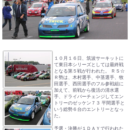
１０月１６日、筑波サーキットに
て東日本シリーズとしては最終戦
となる第５戦が行われた。 ＲＳ☆
Ｒ勢は、木村選手、中茎選手、牧
田選手、西田選手のフル参戦組に
加えて、前戦から復活の清水選
手、ドライバーチェンジしてエン
トリーのゼッケン７３ 平間選手と
いう総勢６台のエントリーとなっ
た。
予選・決勝が１ＤＡＹで行われた