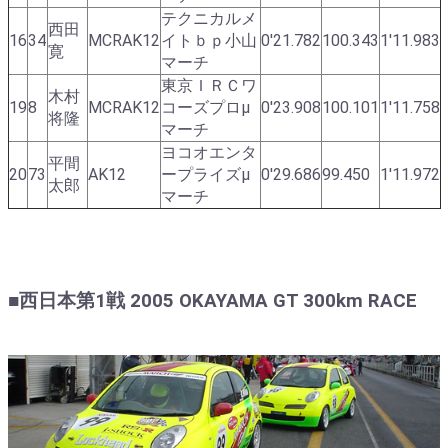
テクニカルメ
西田
16
34
MCRAK12
イトｂｐ小山
0'21.782
100.343
1'11.983
寛
マーチ
東京ＩＲＣワ
木村
19
8
MCRAK12
コーズプロμ
0'23.908
100.101
1'11.758
将隆
マーチ
ヨコオエンタ
平間
20
73
AK12
ープライズμ
0'29.686
99.450
1'11.972
太郎
マーチ
■西日本第1戦 2005 OKAYAMA GT 300km RACE