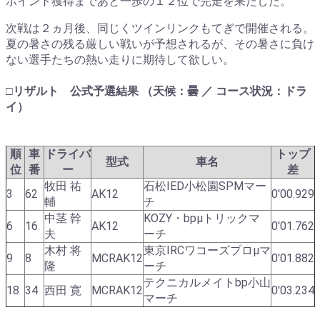
ポイント獲得まであと一歩の１２位で完走を果たした。
次戦は２ヵ月後、同じくツインリンクもてぎで開催される。
夏の暑さの残る厳しい戦いが予想されるが、その暑さに負け
ない選手たちの熱い走りに期待して欲しい。
□リザルト 公式予選結果 （天候：曇 ／ コース状況：ドラ
イ）
順
車
ドライバ
トップ
型式
車名
位
番
ー
差
牧田 祐
石松IED小松園SPMマー
3
62
AK12
0'00.929
輔
チ
中茎 幹
KOZY・bpμトリックマ
6
16
AK12
0'01.762
夫
ーチ
木村 将
東京IRCワコーズプロμマ
9
8
MCRAK12
0'01.882
隆
ーチ
テクニカルメイトbp小山
18
34
西田 寛
MCRAK12
0'03.234
マーチ