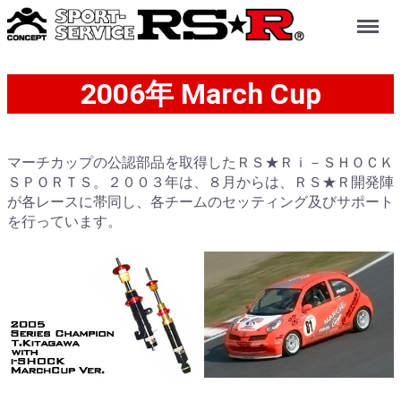
Menu
2006年 March Cup
マーチカップの公認部品を取得したＲＳ★Ｒｉ－ＳＨＯＣＫ
ＳＰＯＲＴＳ。２００３年は、８月からは、ＲＳ★Ｒ開発陣
が各レースに帯同し、各チームのセッティング及びサポート
を行っています。