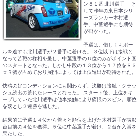
ン８１番 北川選手。 そ
して昨年の東日本シリ
ーズランカー木村選
手、中茎選手にも期待
が掛かった。
予選は、惜しくもポー
ルを逃すも北川選手が２番手に着ける。 ３位以下は接戦と
なって苦戦の様相を呈し、中茎選手の６位のみがポイント圏
のスタートとなった。しかし中段の１３位から１７位をＲＳ
☆Ｒ勢が占めており展開によっては上位進出が期待された。
快晴の好コンディションにも関わらず、決勝は接触・クラッ
シュ続出の荒れたレースとなった。 スタート後、上位をキ
ープしていた北川選手は他車接触により痛恨のスピン。順位
を落とし２連勝を逃した。
結果的に予選１４位から着々と順位を上げた木村選手が表彰
台目前の４位を獲得。５位に中茎選手が着け、２台が入賞を
果たした。