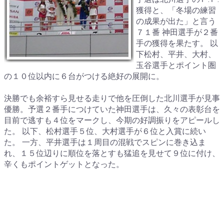
獲得と、「冬場の練習
の成果が出た」と言う
７１番 神田選手が２番
手の獲得を果たす。 以
下松村、平井、大村、
玉谷選手とポイント圏
の１０位以内に６台がつける絶好の展開に。
決勝でも余裕すら見せる走りで他を圧倒した北川選手が見事
優勝。予選２番手につけていた神田選手は、久々の表彰台を
目前で逃すも４位をマークし、今期の好調振りをアピールし
た。 以下、松村選手５位、大村選手が６位と入賞に続い
た。 一方、平井選手は１周目の混戦でスピンに巻き込ま
れ、１５位辺りに順位を落とすも猛追を見せて９位に付け、
辛くもポイントゲットとなった。