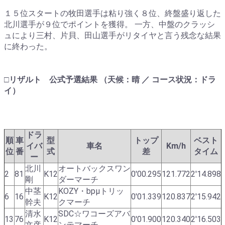
１５位スタートの牧田選手は粘り強く８位、終盤盛り返した
北川選手が９位でポイントを獲得。 一方、中盤のクラッシ
ュにより三村、片貝、田山選手がリタイヤと言う残念な結果
に終わった。
□リザルト 公式予選結果 （天候：晴 ／ コース状況：ドラ
イ）
ドラ
順
車
型
トップ
ベスト
イバ
車名
Km/h
位
番
式
差
タイム
ー
北川
オートバックスワン
2
81
K12
0'00.295
121.772
2'14.898
剛
ダーマーチ
中茎
KOZY・bpμトリッ
6
16
K12
0'01.339
120.837
2'15.942
幹夫
クマーチ
清水
SDC☆ワコーズアバ
13
76
K12
0'01.900
120.340
2'16.503
文彦
ンテマーチ