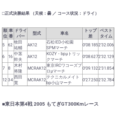
□正式決勝結果 （天候：曇 ／ コース状況：ドライ）
順
車
ドライ
トップ
ベスト
型式
車名
位
番
バー
差
タイム
牧田
石松IED小松園
5
62
AK12
0'08.185
2'32.006
祐輔
SPMマーチ
中茎
KOZY・bpμトリッ
6
16
AK12
0'08.627
2'32.129
幹夫
クマーチ
木村
東京IRCワコーズプ
7
8
MCRAK12
0'09.132
2'31.854
将隆
ロμマーチ
西田
テクニカルメイト
12
34
MCRAK12
0'27.250
2'32.784
寛
bp小山マーチ
■東日本第4戦 2005 もてぎGT300Kmレース