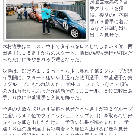
身過去最高の３番
手グリッドを獲
得。復活の中茎選
手が６番手に着け
るなど好調な滑り
出しを見せた。
木村選手はコースアウトでタイムをロスしてしまい９位、西
田選手は１８番手からのスタート。前日の練習走行が好調だ
っただけに悔やまれる予選となった。
決勝は、逃げる１，２番手から少し離れて第２グループが追
う展開に。スタート後やや出遅れた牧田選手、中茎選手が第
２グループにもつれ込んだ。 途中コースアウトなどで順位
の入れ替わりもあったが結局そのままゴール。５位に牧田選
手、６位に中茎選手と入賞を飾った。
予選の失敗を取り返す猛追を見せた木村選手が第２グループ
に追いつき７位でフィニッシュ。トップと引けを取らない好
タイムを叩き出しただけに、予選の結果が悔やまれた。 予
選１８位の西田選手も毎周着々と順位を上げる好走を見せ、