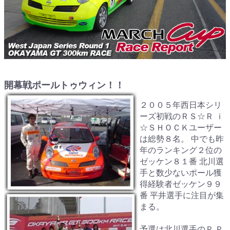
開幕戦ポールトゥウィン！！
２００５年西日本シリ
ーズ初戦のＲＳ☆Ｒ ｉ
☆ＳＨＯＣＫユーザー
は総勢８名。 中でも昨
年のランキング２位の
ゼッケン８１番 北川選
手と数少ないポール獲
得経験者ゼッケン９９
番 平井選手に注目が集
まる。
予選は北川選手のＰ.Ｐ.