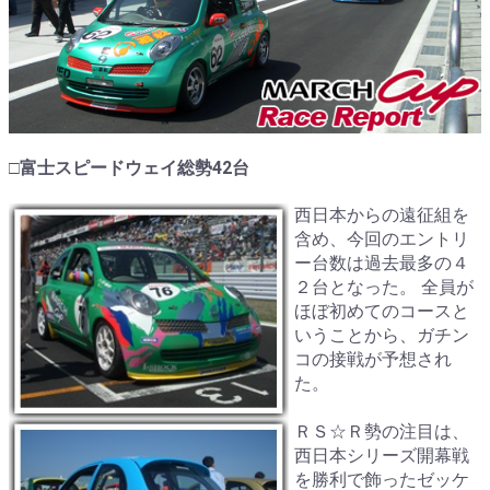
□富士スピードウェイ総勢42台
西日本からの遠征組を
含め、今回のエントリ
ー台数は過去最多の４
２台となった。 全員が
ほぼ初めてのコースと
いうことから、ガチン
コの接戦が予想され
た。
ＲＳ☆Ｒ勢の注目は、
西日本シリーズ開幕戦
を勝利で飾ったゼッケ