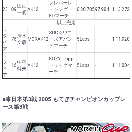
クレバーレ
田山
23
89
AK12
ーシング・
0'28.785
97.984
1'13.272
一明
EDマーチ
以上完走
リ
SDC☆ワコ
タ
清水
76
MCRAK12
ーズアバン
5Laps
-
1'11.920
イ
文彦
テマーチ
ア
リ
KOZY・bpμ
タ
中茎
16
AK12
トリックマ
5Laps
-
1'11.884
イ
幹夫
ーチ
ア
■東日本第3戦 2005 もてぎチャンピオンカップレ
ース第3戦