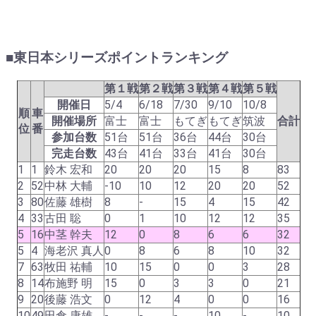
■東日本シリーズポイントランキング
第１戦
第２戦
第３戦
第４戦
第５戦
開催日
5/4
6/18
7/30
9/10
10/8
順
車
開催場所
富士
富士
もてぎ
もてぎ
筑波
合計
位
番
参加台数
51台
51台
36台
44台
30台
完走台数
43台
41台
33台
41台
30台
1
1
鈴木 宏和
20
20
20
15
8
83
2
52
中林 大輔
-10
10
12
20
20
52
3
80
佐藤 雄樹
8
-
15
4
15
42
4
33
古田 聡
0
1
10
12
12
35
5
16
中茎 幹夫
12
0
8
6
6
32
5
4
海老沢 真人
0
8
6
8
10
32
7
63
牧田 祐輔
10
15
0
0
3
28
8
14
布施野 明
15
0
3
3
0
21
9
20
後藤 浩文
0
12
4
0
0
16
10
49
田倉 康雄
-
-
-
10
-
10