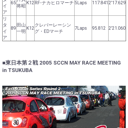
65
K12
RF-ナカヒロマーチ
5Laps
117.841
2'17.629
イ
将昭
ア
リ
タ
田山
クレバーレーシン
89
K12
7Laps
95.812
2'21.060
イ
一明
グ・EDマーチ
ア
■東日本第２戦 2005 SCCN MAY RACE MEETING
in TSUKUBA