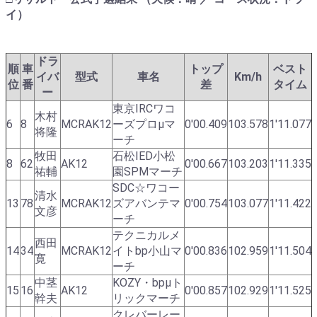
イ）
ドラ
順
車
トップ
ベスト
イバ
型式
車名
Km/h
位
番
差
タイム
ー
東京IRCワコ
木村
6
8
MCRAK12
ーズプロμマ
0'00.409
103.578
1'11.077
将隆
ーチ
牧田
石松IED小松
8
62
AK12
0'00.667
103.203
1'11.335
祐輔
園SPMマーチ
SDC☆ワコー
清水
13
78
MCRAK12
ズアバンテマ
0'00.754
103.077
1'11.422
文彦
ーチ
テクニカルメ
西田
14
34
MCRAK12
イトbp小山マ
0'00.836
102.959
1'11.504
寛
ーチ
中茎
KOZY・bpμト
15
16
AK12
0'00.857
102.929
1'11.525
幹夫
リックマーチ
クレバーレー