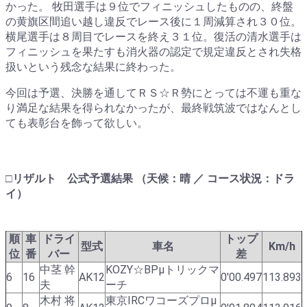
かった。 牧田選手は９位でフィニッシュしたものの、終盤
の黄旗区間追い越し違反でレース後に１周減算され３０位。
横尾選手は８周目でレースを終え３１位。復活の清水選手は
フィニッシュを果たすも消火器の認定で規定違反とされ失格
扱いという残念な結果に終わった。
今回は予選、決勝を通してＲＳ☆Ｒ勢にとっては不運も重な
り満足な結果を得られなかったが、最終戦筑波ではなんとし
ても表彰台を飾って欲しい。
□リザルト 公式予選結果 （天候：晴 ／ コース状況：ドラ
イ）
順
車
ドライ
トップ
型式
車名
Km/h
位
番
バー
差
中茎 幹
KOZY☆BPμトリックマ
6
16
AK12
0'00.497
113.893
夫
ーチ
木村 将
東京IRCワコーズプロμ