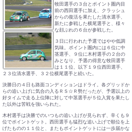
牧田選手の３台とポイント圏内目
前の西田選手に加え、クラッシュ
からの復活を果たした清水選手、
新たに参戦した横尾選手と、様々
な顔ぶれの６台が参戦した。
３日に行われた予選ではやや低調
気味。ポイント圏内には６位に中
茎選手、９位に木村選手の２台の
みとなり、予選の得意な牧田選手
は１１位、以下１９位西田選手、
２３位清水選手、３２位横尾選手と続いた。
決勝日の４日も路面コンディションはドライ。各グリッドか
らの追い上げに気合の入るＲＳ☆Ｒ勢だったが、予選以上の
好タイムで走る上位陣に対して中茎選手が５位入賞を果たし
た以外は苦戦を強いられた。
木村選手は決勝でのいつもの追い上げが見られず、辛くも９
位でポイントゲット。西田選手も猛烈な追い上げで順位を上
げたものの１１位と、またもポイントゲットには一歩届かな