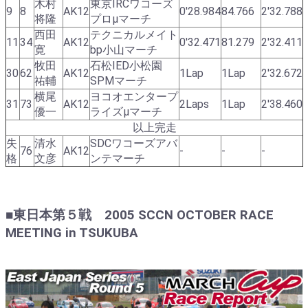
木村
東京IRCワコーズ
9
8
AK12
0'28.984
84.766
2'32.788
将隆
プロμマーチ
西田
テクニカルメイト
11
34
AK12
0'32.471
81.279
2'32.411
寛
bp小山マーチ
牧田
石松IED小松園
30
62
AK12
1Lap
1Lap
2'32.672
祐輔
SPMマーチ
横尾
ヨコオエンタープ
31
73
AK12
2Laps
1Lap
2'38.460
優一
ライズμマーチ
以上完走
失
清水
SDCワコーズアバ
76
AK12
-
-
-
格
文彦
ンテマーチ
■東日本第５戦 2005 SCCN OCTOBER RACE
MEETING in TSUKUBA