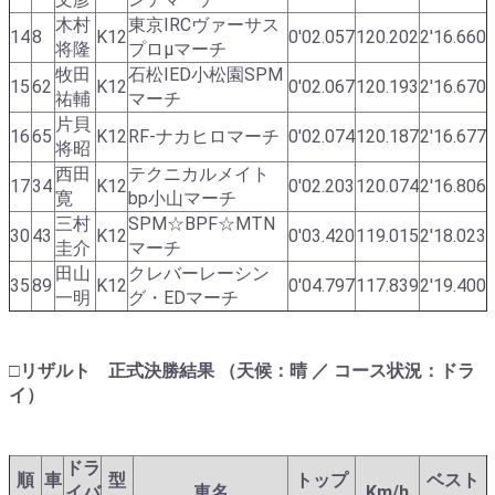
木村
東京IRCヴァーサス
14
8
K12
0'02.057
120.202
2'16.660
将隆
プロμマーチ
牧田
石松IED小松園SPM
15
62
K12
0'02.067
120.193
2'16.670
祐輔
マーチ
片貝
16
65
K12
RF-ナカヒロマーチ
0'02.074
120.187
2'16.677
将昭
西田
テクニカルメイト
17
34
K12
0'02.203
120.074
2'16.806
寛
bp小山マーチ
三村
SPM☆BPF☆MTN
30
43
K12
0'03.420
119.015
2'18.023
圭介
マーチ
田山
クレバーレーシン
35
89
K12
0'04.797
117.839
2'19.400
一明
グ・EDマーチ
□リザルト 正式決勝結果 （天候：晴 ／ コース状況：ドラ
イ）
ドラ
順
車
型
トップ
ベスト
イバ
車名
Km/h