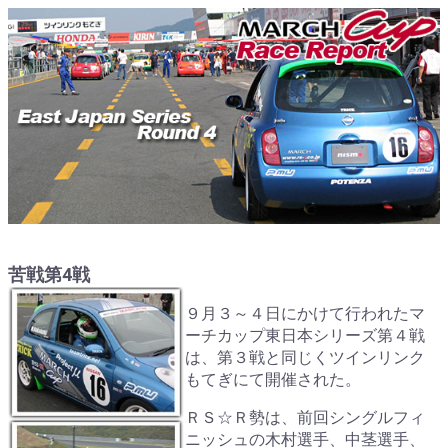
苦戦第4戦
９月３～４日にかけて行われたマ
ーチカップ東日本シリーズ第４戦
は、第３戦と同じくツインリンク
もてぎにて開催された。
ＲＳ☆Ｒ勢は、前回シングルフィ
ニッシュの木村選手、中茎選手、