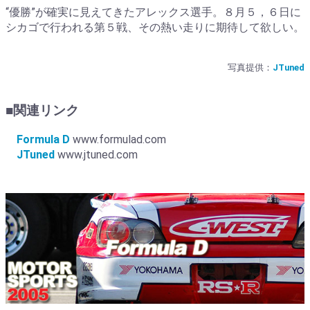
“優勝”が確実に見えてきたアレックス選手。８月５，６日に
シカゴで行われる第５戦、その熱い走りに期待して欲しい。
写真提供：
JTuned
■関連リンク
Formula D
www.formulad.com
JTuned
www.jtuned.com