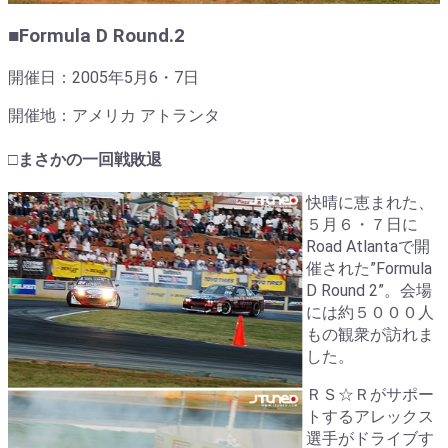
■Formula D Round.2
開催日：2005年5月6・7日
開催地：アメリカ アトランタ
□まさかの一回戦敗退
快晴に恵まれた、
５月６・７日に
Road Atlantaで開
催された”Formula
D Round 2”。会場
には約５０００人
もの観衆が訪れま
した。
ＲＳ☆Ｒがサポー
トするアレックス
選手がドライブす