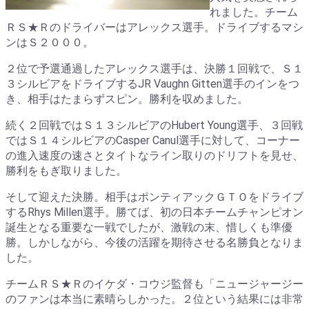
れました。チーム
ＲＳ★Ｒのドライバーはアレックス選手。ドライブするマシ
ンはＳ２０００。
２位で予選通過したアレックス選手は、決勝１回戦で、Ｓ１
３シルビアをドライブするJR Vaughn Gitten選手のインをつ
き、相手はたまらずスピン。勝利を収めました。
続く２回戦ではＳ１３シルビアのHubert Young選手、３回戦
ではＳ１４シルビアのCasper Canul選手に対して、コーナー
の進入速度の速さとタイトなライン取りのドリフトを見せ、
勝利をもぎ取りました。
そして迎えた決勝。相手はポンティアックＧＴＯをドライブ
するRhys Millen選手。勝てば、初の日本チームチャンピオン
誕生となる重要な一戦でしたが、激戦の末、惜しくも準優
勝。しかしながら、今後の活躍を期待させる名勝負となりま
した。
チームＲＳ★Ｒのイケダ・コウジ監督も「ニュージャージー
のファンは本当に素晴らしかった。２位という結果には非常