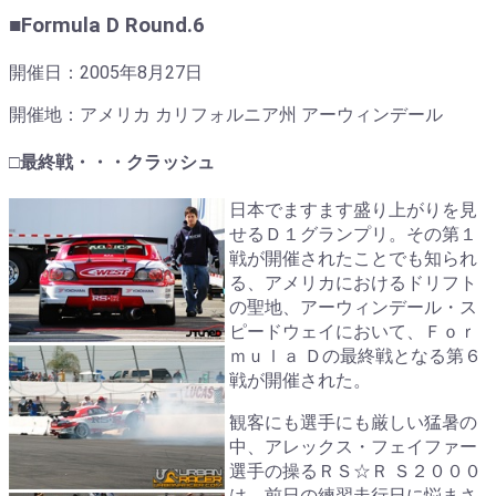
■Formula D Round.6
開催日：2005年8月27日
開催地：アメリカ カリフォルニア州 アーウィンデール
□最終戦・・・クラッシュ
日本でますます盛り上がりを見
せるＤ１グランプリ。その第１
戦が開催されたことでも知られ
る、アメリカにおけるドリフト
の聖地、アーウィンデール・ス
ピードウェイにおいて、Ｆｏｒ
ｍｕｌａ Ｄの最終戦となる第６
戦が開催された。
観客にも選手にも厳しい猛暑の
中、アレックス・フェイファー
選手の操るＲＳ☆Ｒ Ｓ２０００
は、前日の練習走行日に悩まさ