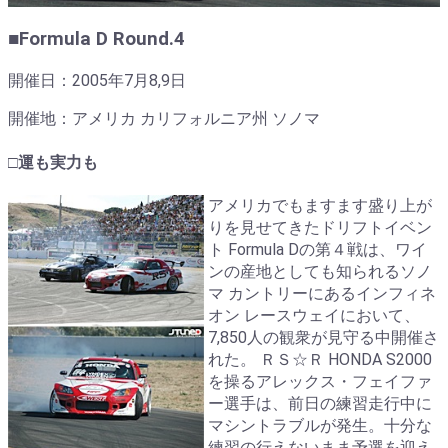
■Formula D Round.4
開催日：2005年7月8,9日
開催地：アメリカ カリフォルニア州 ソノマ
□運も実力も
アメリカでもますます盛り上が
りを見せてきたドリフトイベン
ト Formula Dの第４戦は、ワイ
ンの産地としても知られるソノ
マ カントリーにあるインフィネ
オン レースウェイにおいて、
7,850人の観衆が見守る中開催さ
れた。 ＲＳ☆Ｒ HONDA S2000
を操るアレックス・フェイファ
ー選手は、前日の練習走行中に
マシントラブルが発生。十分な
練習の行えないまま予選を迎え