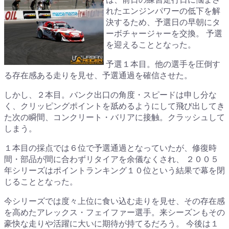
れたエンジンパワーの低下を解
決するため、予選日の早朝にタ
ーボチャージャーを交換。 予選
を迎えることとなった。
予選１本目。他の選手を圧倒す
る存在感ある走りを見せ、予選通過を確信させた。
しかし、２本目。バンク出口の角度・スピードは申し分な
く、クリッピングポイントを舐めるようにして飛び出してき
た次の瞬間、コンクリート・バリアに接触。クラッシュして
しまう。
１本目の採点では６位で予選通過となっていたが、修復時
間・部品が間に合わずリタイアを余儀なくされ、 ２００５
年シリーズはポイントランキング１０位という結果で幕を閉
じることとなった。
今シリーズでは度々上位に食い込む走りを見せ、その存在感
を高めたアレックス・フェイファー選手。来シーズンもその
豪快な走りや活躍に大いに期待が持てるだろう。 今後は１