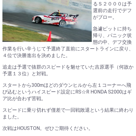
るＳ２０００は予
選前の走行でデフ
がブロー。
急遽ピットに持ち
帰り、パニック状
態の中、デフ交換
作業を行い辛うじて予選終了直前にスタートラインに戻り、
４位で決勝進出を決めました。
追走は予選で抜群のスピードを魅せていた吉原選手（何故か
予選１３位）と対戦。
スタートから300mほどのダウンヒルから左１コーナーへ飛
び込むというハイスピード設定にRS☆R HONDA S2000はギ
ア比が合わず苦戦。
スピードに乗り切れず僅差で一回戦敗退という結果に終わり
ました。
次戦はHOUSTON。ぜひご期待ください。