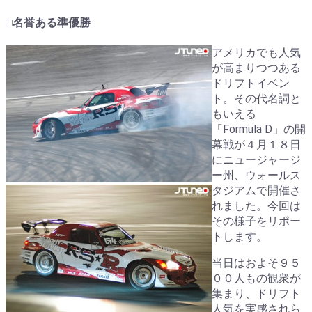
□名誉ある準優勝
アメリカでも人気
が高まりつつある
ドリフトイベン
ト。その代名詞と
もいえる
「Formula D」の開
幕戦が４月１８日
にニュージャージ
ー州、ウォールス
タジアムで開催さ
れました。今回は
その様子をリポー
トします。
当日はおよそ９５
００人もの観衆が
集まり、ドリフト
人気を実感されら