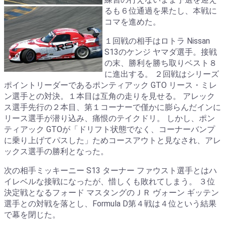
るも６位通過を果たし、本戦に
コマを進めた。
１回戦の相手はロトラ Nissan
S13のケンジ ヤマダ選手。接戦
の末、勝利を勝ち取りベスト８
に進出する。 ２回戦はシリーズ
ポイントリーダーであるポンティアック GTO リース・ミレ
ン選手との対決。１本目は互角の走りを見せる。 アレック
ス選手先行の２本目、第１コーナーで僅かに膨らんだインに
リース選手が潜り込み、痛恨のテイクドリ。 しかし、ポン
ティアック GTOが「ドリフト状態でなく、コーナーバンプ
に乗り上げてパスした」ためコースアウトと見なされ、アレ
ックス選手の勝利となった。
次の相手ミッキーニー S13 ターナー ファウスト選手とはハ
イレベルな接戦になったが、惜しくも敗れてしまう。 ３位
決定戦となるフォード マスタングのＪＲ ヴォーン ギッテン
選手との対戦を落とし、Formula D第４戦は４位という結果
で幕を閉じた。