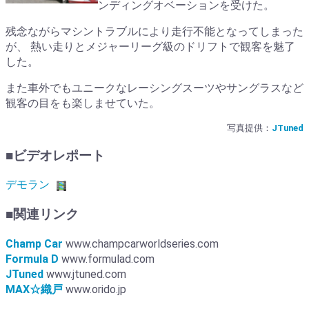
ンディングオベーションを受けた。
残念ながらマシントラブルにより走行不能となってしまった
が、 熱い走りとメジャーリーグ級のドリフトで観客を魅了
した。
また車外でもユニークなレーシングスーツやサングラスなど
観客の目をも楽しませていた。
写真提供：
JTuned
■ビデオレポート
デモラン
■関連リンク
Champ Car
www.champcarworldseries.com
Formula D
www.formulad.com
JTuned
www.jtuned.com
MAX☆織戸
www.orido.jp