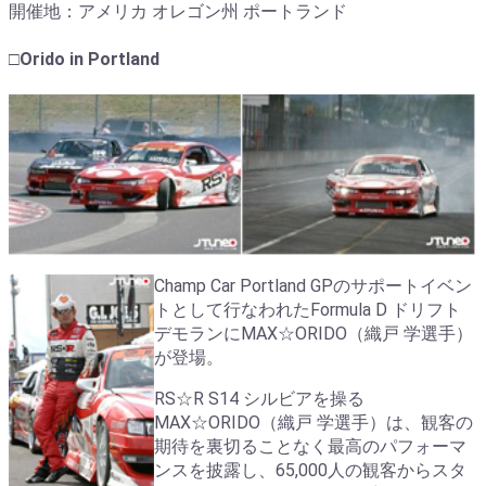
開催地：アメリカ オレゴン州 ポートランド
□Orido in Portland
Champ Car Portland GPのサポートイベン
トとして行なわれたFormula D ドリフト
デモランにMAX☆ORIDO（織戸 学選手）
が登場。
RS☆R S14 シルビアを操る
MAX☆ORIDO（織戸 学選手）は、観客の
期待を裏切ることなく最高のパフォーマ
ンスを披露し、65,000人の観客からスタ