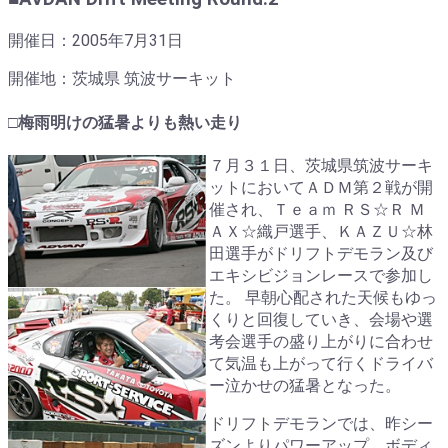
開催日：2005年7月31日
開催地：茨城県 筑波サーキット
□梅雨明けの猛暑よりも熱い走り
７月３１日、茨城県筑波サーキ
ットにおいてＡＤＭ第２戦が開
催され、Ｔｅａｍ ＲＳ☆Ｒ Ｍ
ＡＸ☆織戸選手、ＫＡＺＵ☆林
田選手がドリフトデモラン及び
エキシビジョンレースで参加し
た。 早朝心配された天候もゆっ
くりと回復していき、会場や選
考会選手の盛り上がりに合わせ
て気温も上がって行くドライバ
ー泣かせの猛暑となった。
ドリフトデモランでは、昨シー
ズンよりパワーアップ、ボディ