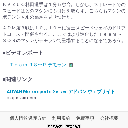
ＫＡＺＵ☆林田選手は１分５秒台。しかし、ストレートでの
スピードはどのマシンにも引けを取らず、こちらもマシンの
ポテンシャルの高さを見せつけた。
ＡＤＭ第３戦は１０月１０日に富士スピードウェイのドリフ
トコースで開催される。ここではより進化したＴｅａｍ Ｒ
Ｓ☆Ｒのマシンがデモランで登場することになるであろう。
■ビデオレポート
Ｔｅａｍ ＲＳ☆Ｒ デモラン
■関連リンク
ADVAN Motorsports Server アドバン ウェブサイト
msj.advan.com
個人情報保護方針
利用規約
免責事項
会社概要