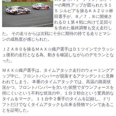
ーの剛性アップが図られたＳ１
５ シルビアを操るＫＡＺＵ☆林
田選手が、８／７，８に開催さ
れるＤ１第４戦に向けて足回り
を含めた最終調整も交え走行し
た。 その走りからは次戦に十分に期待の持てる走りとマシ
ンの成熟度が感じられた。
ＪＺＡ８０を操るＭＡＸ☆織戸選手はＤ１ツインでクラッシ
ュ後初の走行となる為、動きを確認しながらのデモランとな
った。
ＭＡＸ☆織戸選手は、タイムアタック走行のウォーミングア
ップ中に、フロントバンパーが脱落するアクシデントに見舞
われてしまう。 本番のタイムアタックでは、高温の路面状
況かつ、フロントバンパーを欠いた状態でダウンフォースを
得にくいという不利な状況の中、１分２秒台という驚異的な
タイムをマーク。 １１台中２番手のタイムを記録し、ドリ
フトだけでなくタイムアタックも出来る怪物マシンであるこ
とを証明した。